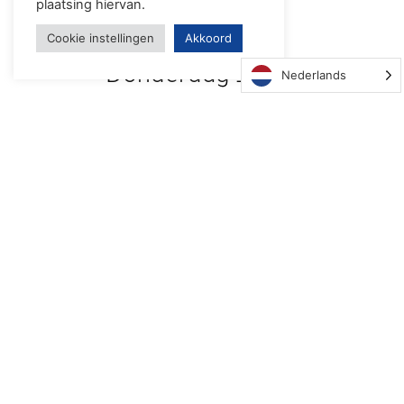
plaatsing hiervan.
Datum en locatie
Cookie instellingen
Akkoord
Donderdag 16 mei
Nederlands
2024 van 10:00 tot
16:00 uur
(inclusief lunch en
borrel na afloop)
Publieke Zaken ERS,
Hoge Nieuwstraat
32, Den Haag
Uw Investering
De kosten voor de