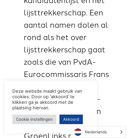
lijsttrekkerschap. Een
aantal namen dolen al
rond als het over
lijsttrekkerschap gaat
zoals die van PvdA-
Eurocommissaris Frans
Timmermans of de
Deze website maakt gebruik van
Amsterdamse PvdA-
cookies. Door op ‘akkoord’ te
klikken ga je akkoord met de
wethouder Marjolein
plaatsing hiervan.
Cookie instellingen
Akkoord
Moorman. Of zal
Nederlands
GroenLinks nog iemand