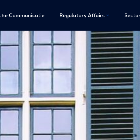
sche Communicatie
Regulatory Affairs
Secto