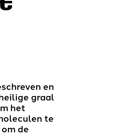
t
eschreven en
eilige graal
om het
moleculen te
r om de