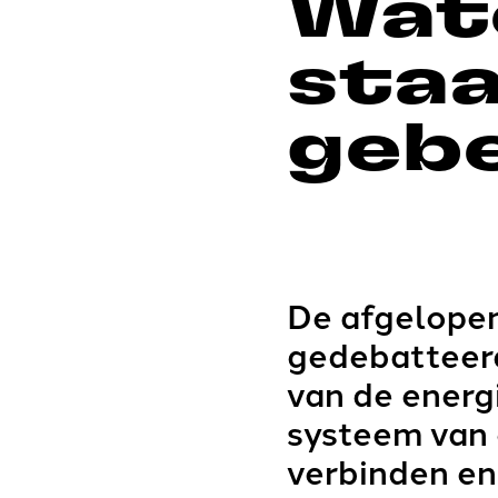
Wat
staa
geb
De afgelopen
gedebatteerd
van de energ
systeem van 
verbinden en