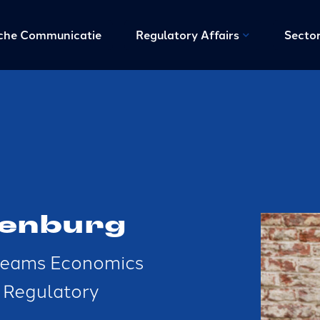
sche Communicatie
Regulatory Affairs
Secto
genburg
e teams Economics
 Regulatory