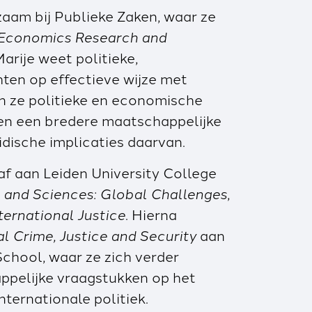
zaam bij Publieke Zaken, waar ze
Economics Research and
Marije weet politieke,
hten op effectieve wijze met
an ze politieke en economische
en een bredere maatschappelijke
idische implicaties daarvan.
af aan Leiden University College
s and Sciences: Global Challenges
,
ternational Justice
. Hierna
l Crime, Justice and Security
aan
School, waar ze zich verder
ppelijke vraagstukken op het
internationale politiek.