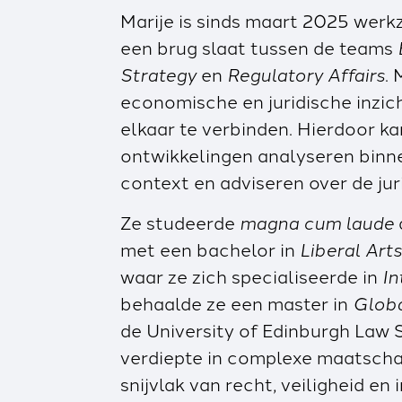
Marije is sinds maart 2025 werk
een brug slaat tussen de teams
Strategy
en
Regulatory Affairs
. 
economische en juridische inzic
elkaar te verbinden. Hierdoor k
ontwikkelingen analyseren binn
context en adviseren over de jur
Ze studeerde
magna cum laude
met een bachelor in
Liberal Art
waar ze zich specialiseerde in
In
behaalde ze een master in
Globa
de University of Edinburgh Law 
verdiepte in complexe maatscha
snijvlak van recht, veiligheid en 