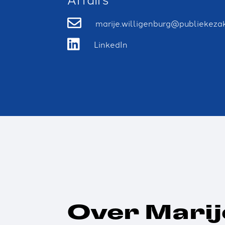
marije.willigenburg@publiekeza
LinkedIn
Over Marij