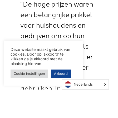
“De hoge prijzen waren
een belangrijke prikkel
voor huishoudens en
bedrijven om op hun
verbruik te letten. Als
Deze website maakt gebruik van
dat wegvalt bestaat er
cookies. Door op ‘akkoord’ te
klikken ga je akkoord met de
plaatsing hiervan.
een kans dat we weer
Cookie instellingen
Akkoord
meer gas gaan
Nederlands
gebruiken. In dat geval
moet weer meer gas
worden ingekocht,