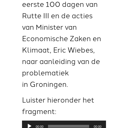
eerste 100 dagen van
Rutte III en de acties
van Minister van
Economische Zaken en
Klimaat, Eric Wiebes,
naar aanleiding van de
problematiek
in Groningen.
Luister hieronder het
fragment:
Audiospeler
00:00
00:00