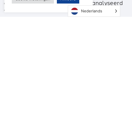
doorrekeningen van het CPB geanalyseerd
en
Nederlands
Lees verder
Regeren is creperen