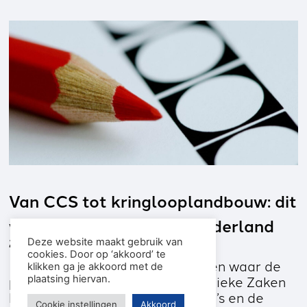
Van CCS tot kringlooplandbouw: dit
willen de partijen met Nederland
28 oktober 2025
Deze website maakt gebruik van
cookies. Door op ‘akkoord’ te
Een goed moment om te bekijken waar de
klikken ga je akkoord met de
partijen precies voor staan. Publieke Zaken
plaatsing hiervan.
heeft de verkiezingsprogramma’s en de
Cookie instellingen
Akkoord