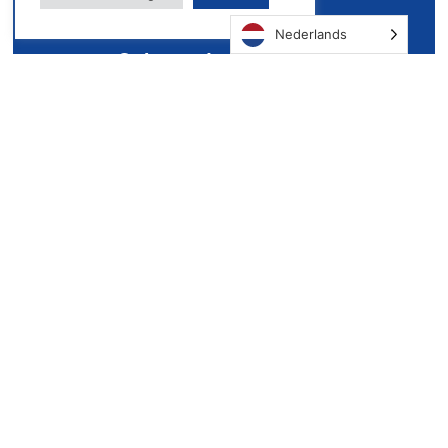
Nederlands
Gebouwde Omgeving
Industrie
Mobiliteit