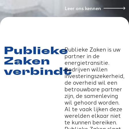
Leer ons kennen
Publieke Zaken is uw
Publieke
partner in de
Zaken
energietransitie.
Bedrijven willen
verbindt
investeringszekerheid,
de overheid wil een
betrouwbare partner
zijn, de samenleving
wil gehoord worden.
Al te vaak lijken deze
werelden elkaar niet
te kunnen bereiken.
Publieke Zaken slaat