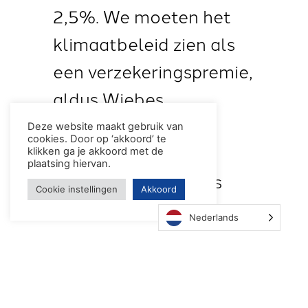
2,5%. We moeten het
klimaatbeleid zien als
een verzekeringspremie,
aldus Wiebes.
Economische groei
Deze website maakt gebruik van
cookies. Door op ‘akkoord’ te
heeft nare
klikken ga je akkoord met de
plaatsing hiervan.
neveneffecten zoals
Cookie instellingen
Akkoord
meer CO2-uitstoot en
Nederlands
die kunnen we met de
premie aanpakken. Ook
nuanceerde de minister